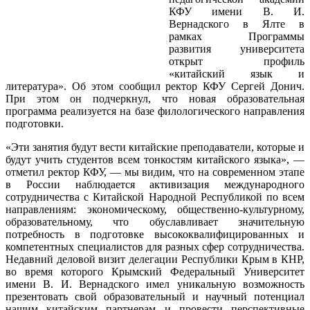
КФУ имени В. И.
Вернадского в Ялте в
рамках Программы
развития университета
открыт профиль
«китайский язык и
литература». Об этом сообщил ректор КФУ Сергей Донич.
При этом он подчеркнул, что новая образовательная
программа реализуется на базе филологического направления
подготовки.
«Эти занятия будут вести китайские преподаватели, которые и
будут учить студентов всем тонкостям китайского языка», —
отметил ректор КФУ, — мы видим, что на современном этапе
в России наблюдается активизация международного
сотрудничества с Китайской Народной Республикой по всем
направлениям: экономическому, общественно-культурному,
образовательному, что обуславливает значительную
потребность в подготовке высококвалифицированных и
компетентных специалистов для разных сфер сотрудничества.
Недавний деловой визит делегации Республики Крым в КНР,
во время которого Крымский Федеральный Университет
имени В. И. Вернадского имел уникальную возможность
презентовать свой образовательный и научный потенциал
нашим китайским партнерам и провести перспективные