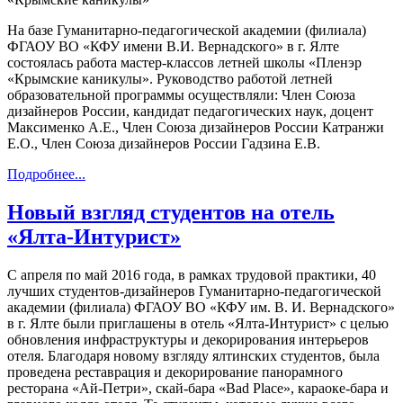
На базе Гуманитарно-педагогической академии (филиала)
ФГАОУ ВО «КФУ имени В.И. Вернадского» в г. Ялте
состоялась работа мастер-классов летней школы «Пленэр
«Крымские каникулы». Руководство работой летней
образовательной программы осуществляли: Член Союза
дизайнеров России, кандидат педагогических наук, доцент
Максименко А.Е., Член Союза дизайнеров России Катранжи
Е.О., Член Союза дизайнеров России Гадзина Е.В.
Подробнее...
Новый взгляд студентов на отель
«Ялта-Интурист»
С апреля по май 2016 года, в рамках трудовой практики, 40
лучших студентов-дизайнеров Гуманитарно-педагогической
академии (филиала) ФГАОУ ВО «КФУ им. В. И. Вернадского»
в г. Ялте были приглашены в отель «Ялта-Интурист» с целью
обновления инфраструктуры и декорирования интерьеров
отеля. Благодаря новому взгляду
ялтинских студентов
, была
проведена реставрация и декорирование панорамного
ресторана «
Ай-Петри
», скай-бара «Bad Place», караоке-бара и