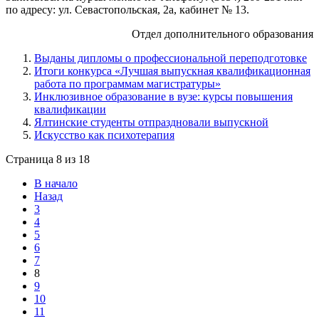
по адресу: ул. Севастопольская, 2а, кабинет № 13.
Отдел дополнительного образования
Выданы дипломы о профессиональной переподготовке
Итоги конкурса «Лучшая выпускная квалификационная
работа по программам магистратуры»
Инклюзивное образование в вузе: курсы повышения
квалификации
Ялтинские студенты отпраздновали выпускной
Искусство как психотерапия
Страница 8 из 18
В начало
Назад
3
4
5
6
7
8
9
10
11