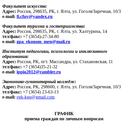
Факультет искусств:
Адрес:
Россия, 298635, РК, г. Ялта, ул. Гоголя/Заречная, 10/3
e-mail:
fi.cfuv@yandex.ru
Факультет туризма и гостеприимства:
Адрес:
Россия, 298635, РК, г. Ялта, ул. Халтурина, 14
тел/факс:
+7 (3654)-27-34-80
e-mail:
gpa_ekonom_men@mail.ru
Институт педагогики, психологии и инклюзивного
образования:
Адрес:
Россия, РК, пгт. Массандра, ул. Стахановская, 11
тел/факс:
+7 (3654)35-21-32
e-mail:
ippio2012@rambler.ru
Экономико-гуманитарный колледж:
Адрес:
Россия, РК,
298600,
г. Ялта, ул. Гоголя/Заречная, 10/3
тел/факс:
+7 (3654) 23-63-13
e-mail:
egk-kgu@gmail.com
ГРАФИК
приема граждан по личным вопросам