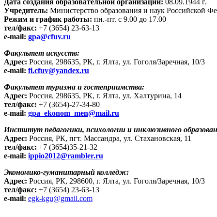
Дата создания образовательной организации:
08.09.1944 г.
Учредитель:
Министерство образования и наук Российской Ф
Режим и график работы:
пн.-пт. с 9.00 до 17.00
тел/факс:
+7 (3654) 23-63-13
e-mail:
gpa@cfuv.ru
Факультет искусств:
Адрес:
Россия, 298635, РК, г. Ялта, ул. Гоголя/Заречная, 10/3
e-mail:
fi.cfuv@yandex.ru
Факультет туризма и гостеприимства:
Адрес:
Россия, 298635, РК, г. Ялта, ул. Халтурина, 14
тел/факс:
+7 (3654)-27-34-80
e-mail:
gpa_ekonom_men@mail.ru
Институт педагогики, психологии и инклюзивного образован
Адрес:
Россия, РК, пгт. Массандра, ул. Стахановская, 11
тел/факс:
+7 (3654)35-21-32
e-mail:
ippio2012@rambler.ru
Экономико-гуманитарный колледж:
Адрес:
Россия, РК,
298600,
г. Ялта, ул. Гоголя/Заречная, 10/3
тел/факс:
+7 (3654) 23-63-13
e-mail:
egk-kgu@gmail.com