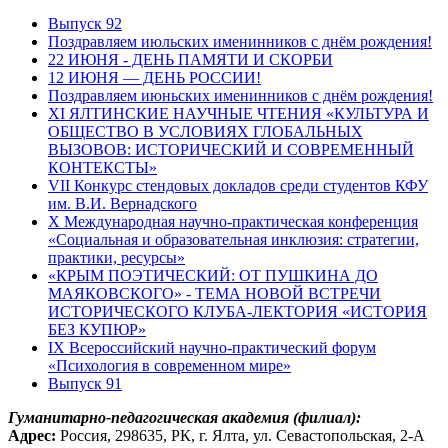
Выпуск 92
Поздравляем июльских именинников с днём рождения!
22 ИЮНЯ - ДЕНЬ ПАМЯТИ И СКОРБИ
12 ИЮНЯ — ДЕНЬ РОССИИ!
Поздравляем июньских именинников с днём рождения!
XI ЯЛТИНСКИЕ НАУЧНЫЕ ЧТЕНИЯ «КУЛЬТУРА И
ОБЩЕСТВО В УСЛОВИЯХ ГЛОБАЛЬНЫХ
ВЫЗОВОВ: ИСТОРИЧЕСКИЙ И СОВРЕМЕННЫЙ
КОНТЕКСТЫ»
VII Конкурс стендовых докладов среди студентов КФУ
им. В.И. Вернадского
X Международная научно-практическая конференция
«Социальная и образовательная инклюзия: стратегии,
практики, ресурсы»
«КРЫМ ПОЭТИЧЕСКИЙ: ОТ ПУШКИНА ДО
МАЯКОВСКОГО» - ТЕМА НОВОЙ ВСТРЕЧИ
ИСТОРИЧЕСКОГО КЛУБА-ЛЕКТОРИЯ «ИСТОРИЯ
БЕЗ КУПЮР»
IX Всероссийский научно-практический форум
«Психология в современном мире»
Выпуск 91
Гуманитарно-педагогическая академия (филиал):
Адрес:
Россия, 298635, РК, г. Ялта, ул. Севастопольская, 2-А