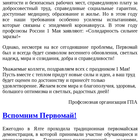
занятости и безопасных рабочих мест, справедливую плату за
добросовестный труд, справедливые социальные гарантии,
доступные медицину, образование и жилье. Но в этом году
все наши требования особенно усилены испытаниями,
которые связаны с эпидемией коронавируса. В этом году
профсоюзы России 1 Мая заявляют: «Солидарность сильнее
заразы!»
Однако, несмотря на все сегодняшние проблемы, Первомай
был и всегда будет символом весеннего обновления, светлых
надежд, мира и созидания, добра и справедливости!
Уважаемые коллеги, поздравляем всех с праздником 1 Мая!
Пусть вместе с теплом придут новые силы и идеи, а ваш труд
будет оценен по достоинству и принесёт только
удовлетворение. Желаем всем мира и благополучия, здоровья,
большого оптимизма и светлых, радостных дней!
Профсоюзная организация ГПА
Вспомним Первомай!
Ежегодно в Ялте проходила традиционная первомайская
демонстрация, в которой принимали участие обучающиеся и
преподаватели Гуманитарно-педагогической академии.