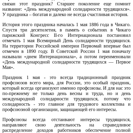
связан этот праздник? Старшее поколение еще помнит
название: «День международной солидарности трудящихся».
У праздника – богатая и далеко не всегда счастливая история.
История этого праздника началась 1 мая 1886 года в Чикаго.
Спустя три десятилетия, в память о событиях в Чикаго
парижский Конгресс II-го Интернационала постановил
отмечать 1 мая Всемирный День солидарности трудящихся.
На территории Российской империи Первомай впервые был
отмечен в 1890 году. В Советской России 1 мая поначалу
называли «днем Интернационала», а потом переименовали
«День международной солидарности трудящихся — Первое
Мая».
Праздник 1 мая - это всегда традиционный праздник
профсоюзов всего мира, для России, это особый праздник,
который всегда организуют именно профсоюзы. И для нас это
по-прежнему не только день весны и труда, но и день
международной солидарности трудящихся, потому что
солидарность - это главное для трудового коллектива и
профсоюзной организации, защищающей его интересы.
Профсоюзы всегда отстаивают интересы трудящихся,
направляют свою деятельность на справедливое
распределение доходов работников обеспечение полной