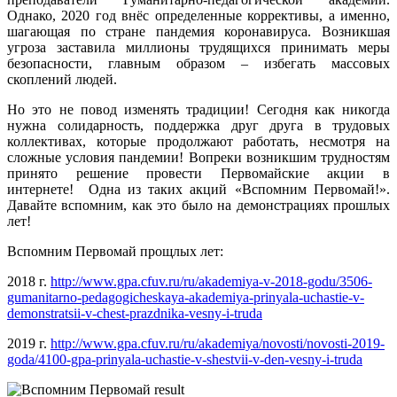
Однако, 2020 год внёс определенные коррективы, а именно,
шагающая по стране пандемия коронавируса. Возникшая
угроза заставила миллионы трудящихся принимать меры
безопасности, главным образом – избегать массовых
скоплений людей.
Но это не повод изменять традиции! Сегодня как никогда
нужна солидарность, поддержка друг друга в трудовых
коллективах, которые продолжают работать, несмотря на
сложные условия пандемии! Вопреки возникшим трудностям
принято решение провести Первомайские акции в
интернете! Одна из таких акций «Вспомним Первомай!».
Давайте вспомним, как это было на демонстрациях прошлых
лет!
Вспомним Первомай прощлых лет:
2018 г.
http://www.gpa.cfuv.ru/ru/akademiya-v-2018-godu/3506-
gumanitarno-pedagogicheskaya-akademiya-prinyala-uchastie-v-
demonstratsii-v-chest-prazdnika-vesny-i-truda
2019 г.
http://www.gpa.cfuv.ru/ru/akademiya/novosti/novosti-2019-
goda/4100-gpa-prinyala-uchastie-v-shestvii-v-den-vesny-i-truda