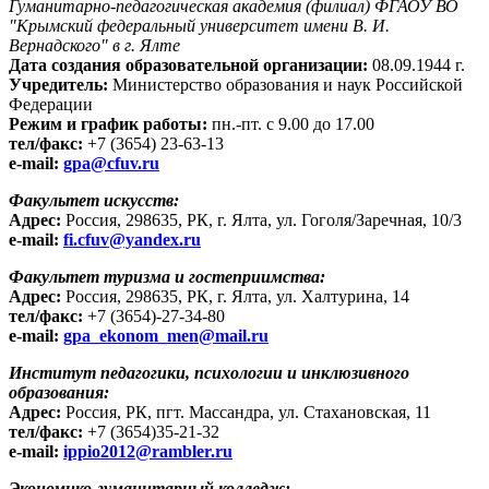
Гуманитарно-педагогическая академия (филиал) ФГАОУ ВО
"Крымский федеральный университет имени В. И.
Вернадского" в г. Ялте
Дата создания образовательной организации:
08.09.1944 г.
Учредитель:
Министерство образования и наук Российской
Федерации
Режим и график работы:
пн.-пт. с 9.00 до 17.00
тел/факс:
+7 (3654) 23-63-13
e-mail:
gpa@cfuv.ru
Факультет искусств:
Адрес:
Россия, 298635, РК, г. Ялта, ул. Гоголя/Заречная, 10/3
e-mail:
fi.cfuv@yandex.ru
Факультет туризма и гостеприимства:
Адрес:
Россия, 298635, РК, г. Ялта, ул. Халтурина, 14
тел/факс:
+7 (3654)-27-34-80
e-mail:
gpa_ekonom_men@mail.ru
Институт педагогики, психологии и инклюзивного
образования:
Адрес:
Россия, РК, пгт. Массандра, ул. Стахановская, 11
тел/факс:
+7 (3654)35-21-32
e-mail:
ippio2012@rambler.ru
Экономико-гуманитарный колледж: