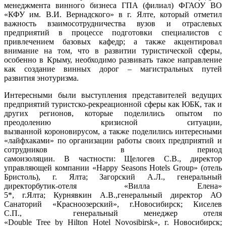
менеджмента винного бизнеса ГПА (филиал) ФГАОУ ВО
«КФУ им. В.И. Вернадского» в г. Ялте, который отметил
важность взаимосотрудничества вузов и отраслевых
предприятий в процессе подготовки специалистов с
привлечением базовых кафедр; а также акцентировал
внимание на том, что в развитии туристической сферы,
особенно в Крыму, необходимо развивать такое направление
как создание винных дорог – магистральных путей
развития энотуризма.
Интересными были выступления представителей ведущих
предприятий туристско-рекреационной сферы как ЮБК, так и
других регионов, которые поделились опытом по
преодолению кризисной ситуации,
вызванной короновирусом, а также поделились интересными
«лайфхаками» по организации работы своих предприятий и
сотрудников в период
самоизоляции. В частности: Щелогев С.В., директор
управляющей компании «Нарру Seasons Hotels Group» (отель
Бристоль), г. Ялта; Загорский А.Л., генеральный
директорбутик-отеля «Вилла Елена»
5*, г.Ялта; Курнявкин А.В.,генеральный директор АО
Санаторий «Красноозерский», г.Новосибирск; Киселев
С.П., генеральный менеджер отеля
«Double Tree by Hilton Hotel Novosibirsk», г. Новосибирск;