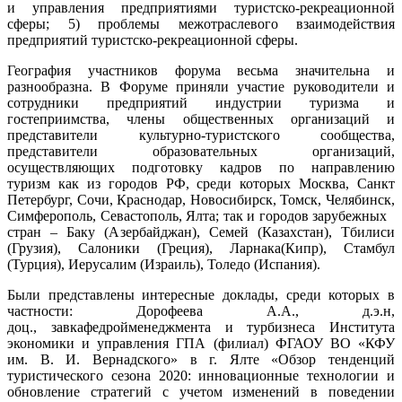
и управления предприятиями туристско-рекреационной
сферы; 5) проблемы межотраслевого взаимодействия
предприятий туристско-рекреационной сферы.
География участников форума весьма значительна и
разнообразна. В Форуме приняли участие руководители и
сотрудники предприятий индустрии туризма и
гостеприимства, члены общественных организаций и
представители культурно-туристского сообщества,
представители образовательных организаций,
осуществляющих подготовку кадров по направлению
туризм как из городов РФ, среди которых Москва, Санкт
Петербург, Сочи, Краснодар, Новосибирск, Томск, Челябинск,
Симферополь, Севастополь, Ялта; так и городов зарубежных
стран – Баку (Азербайджан), Семей (Казахстан), Тбилиси
(Грузия), Салоники (Греция), Ларнака(Кипр), Стамбул
(Турция), Иерусалим (Израиль), Толедо (Испания).
Были представлены интересные доклады, среди которых в
частности: Дорофеева А.А., д.э.н,
доц., завкафедройменеджмента и турбизнеса Института
экономики и управления ГПА (филиал) ФГАОУ ВО «КФУ
им. В. И. Вернадского» в г. Ялте «Обзор тенденций
туристического сезона 2020: инновационные технологии и
обновление стратегий с учетом изменений в поведении