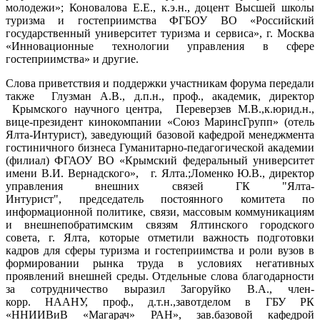
молодежи»; Коновалова Е.Е., к.э.н., доцент Высшей школы
туризма и гостеприимства ФГБОУ ВО «Российский
государственный университет туризма и сервиса», г. Москва
«Инновационные технологии управления в сфере
гостеприимства» и другие.
Слова приветствия и поддержки участникам форума передали
также Глузман А.В., д.п.н., проф., академик, директор
Крымского научного центра, Переверзев М.В.,к.юрид.н.,
вице-президент кинокомпании «Союз МаринсГрупп» (отель
Ялта-Интурист), заведующий базовой кафедрой менеджмента
гостиничного бизнеса Гуманитарно-педагогической академии
(филиал) ФГАОУ ВО «Крымский федеральный университет
имени В.И. Вернадского», г. Ялта.;Ломенко Ю.В., директор
управления внешних связей ГК "Ялта-
Интурист", председатель постоянного комитета по
информационной политике, связи, массовым коммуникациям
и внешнепобратимским связям Ялтинского городского
совета, г. Ялта, которые отметили важность подготовки
кадров для сферы туризма и гостеприимства и роли вузов в
формировании рынка труда в условиях негативных
проявлений внешней среды. Отдельные слова благодарности
за сотрудничество выразил Загоруйко В.А., член-
корр. НААНУ, проф., д.т.н.,завотделом в ГБУ РК
«ННИИВиВ «Магарач» РАН», зав.базовой кафедрой