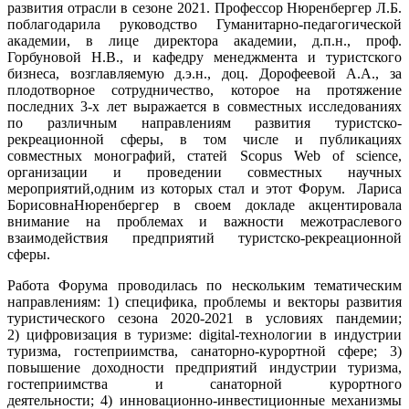
развития отрасли в сезоне 2021. Профессор Нюренбергер Л.Б.
поблагодарила руководство Гуманитарно-педагогической
академии, в лице директора академии, д.п.н., проф.
Горбуновой Н.В., и кафедру менеджмента и туристского
бизнеса, возглавляемую д.э.н., доц. Дорофеевой А.А., за
плодотворное сотрудничество, которое на протяжение
последних 3-х лет выражается в совместных исследованиях
по различным направлениям развития туристско-
рекреационной сферы, в том числе и публикациях
совместных монографий, статей Scopus Web of sciеnce,
организации и проведении совместных научных
мероприятий,одним из которых стал и этот Форум. Лариса
БорисовнаНюренбергер в своем докладе акцентировала
внимание на проблемах и важности межотраслевого
взаимодействия предприятий туристско-рекреационной
сферы.
Работа Форума проводилась по нескольким тематическим
направлениям: 1) специфика, проблемы и векторы развития
туристического сезона 2020-2021 в условиях пандемии;
2) цифровизация в туризме: digital-технологии в индустрии
туризма, гостеприимства, санаторно-курортной сфере; 3)
повышение доходности предприятий индустрии туризма,
гостеприимства и санаторной курортного
деятельности; 4) инновационно-инвестиционные механизмы