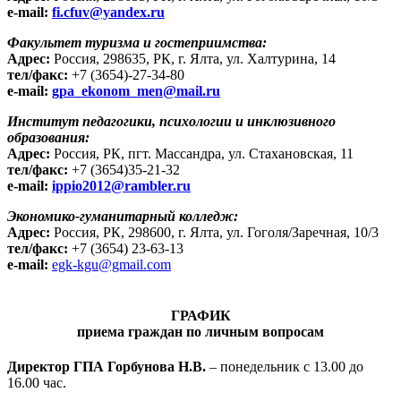
e-mail:
fi.cfuv@yandex.ru
Факультет туризма и гостеприимства:
Адрес:
Россия, 298635, РК, г. Ялта, ул. Халтурина, 14
тел/факс:
+7 (3654)-27-34-80
e-mail:
gpa_ekonom_men@mail.ru
Институт педагогики, психологии и инклюзивного
образования:
Адрес:
Россия, РК, пгт. Массандра, ул. Стахановская, 11
тел/факс:
+7 (3654)35-21-32
e-mail:
ippio2012@rambler.ru
Экономико-гуманитарный колледж:
Адрес:
Россия, РК,
298600,
г. Ялта, ул. Гоголя/Заречная, 10/3
тел/факс:
+7 (3654) 23-63-13
e-mail:
egk-kgu@gmail.com
ГРАФИК
приема граждан по личным вопросам
Директор ГПА Горбунова Н.В.
– понедельник с 13.00 до
16.00 час.