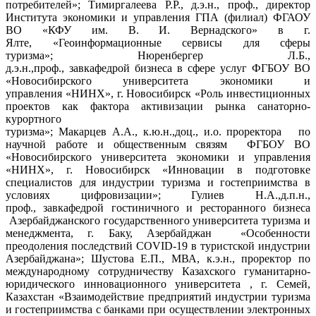
потребителей»; Тимиргалеева Р.Р., д.э.н., проф., директор
Института экономики и управления ГПА (филиал) ФГАОУ
ВО «КФУ им. В. И. Вернадского» в г.
Ялте, «Геоинформационные сервисы для сферы
туризма»; Нюренбергер Л.Б.,
д.э.н.,проф., завкафедрой бизнеса в сфере услуг ФГБОУ ВО
«Новосибирского университета экономики и
управления «НИНХ», г. Новосибирск «Роль инвестиционных
проектов как фактора активизации рынка санаторно-
курортного
туризма»; Макарцев А.А., к.ю.н.,доц., и.о. проректора по
научной работе и общественным связям ФГБОУ ВО
«Новосибирского университета экономики и управления
«НИНХ», г. Новосибирск «Инновации в подготовке
специалистов для индустрии туризма и гостеприимства в
условиях цифровизации»; Гулиев Н.А.,д.п.н.,
проф., завкафедрой гостиничного и ресторанного бизнеса
Азербайджанского государственного университета туризма и
менеджмента, г. Баку, Азербайджан «Особенности
преодоления последствий COVID-19 в туристской индустрии
Азербайджана»; Шустова Е.П., МВА, к.э.н., проректор по
международному сотрудничеству Казахского гуманитарно-
юридического инновационного университета , г. Семей,
Казахстан «Взаимодействие предприятий индустрии туризма
и гостеприимства с банками при осуществлении электронных