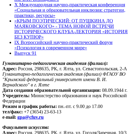
X Международная научно-практическая конференция
«Социальная и образовательная инклюзия: стратегии,
практики, ресурсы»
«КРЫМ ПОЭТИЧЕСКИЙ: ОТ ПУШКИНА ДО
МАЯКОВСКОГО» - ТЕМА НОВОЙ ВСТРЕЧИ
ИСТОРИЧЕСКОГО КЛУБА-ЛЕКТОРИЯ «ИСТОРИЯ
БЕЗ КУПЮР»
IX Всероссийский научно-практический форум
«Психология в современном мире»
Выпуск 91
Гуманитарно-педагогическая академия (филиал):
Адрес:
Россия, 298635, РК, г. Ялта, ул. Севастопольская, 2-А
Гуманитарно-педагогическая академия (филиал) ФГАОУ ВО
"Крымский федеральный университет имени В. И.
Вернадского" в г. Ялте
Дата создания образовательной организации:
08.09.1944 г.
Учредитель:
Министерство образования и наук Российской
Федерации
Режим и график работы:
пн.-пт. с 9.00 до 17.00
тел/факс:
+7 (3654) 23-63-13
e-mail:
gpa@cfuv.ru
Факультет искусств:
Адрес:
Россия, 298635, РК, г. Ялта, ул. Гоголя/Заречная, 10/3