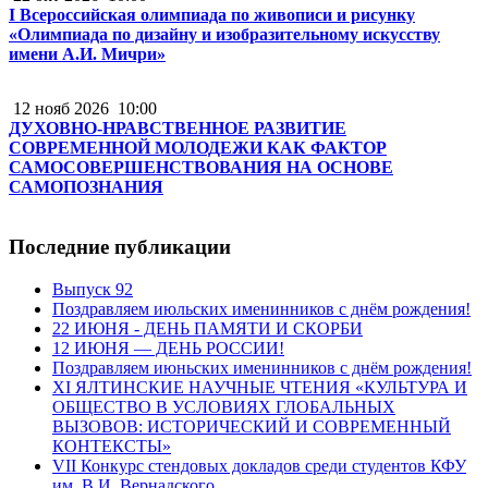
I Всероссийская олимпиада по живописи и рисунку
«Олимпиада по дизайну и изобразительному искусству
имени А.И. Мичри»
12 нояб 2026
10:00
ДУХОВНО-НРАВСТВЕННОЕ РАЗВИТИЕ
СОВРЕМЕННОЙ МОЛОДЕЖИ КАК ФАКТОР
САМОСОВЕРШЕНСТВОВАНИЯ НА ОСНОВЕ
САМОПОЗНАНИЯ
Последние публикации
Выпуск 92
Поздравляем июльских именинников с днём рождения!
22 ИЮНЯ - ДЕНЬ ПАМЯТИ И СКОРБИ
12 ИЮНЯ — ДЕНЬ РОССИИ!
Поздравляем июньских именинников с днём рождения!
XI ЯЛТИНСКИЕ НАУЧНЫЕ ЧТЕНИЯ «КУЛЬТУРА И
ОБЩЕСТВО В УСЛОВИЯХ ГЛОБАЛЬНЫХ
ВЫЗОВОВ: ИСТОРИЧЕСКИЙ И СОВРЕМЕННЫЙ
КОНТЕКСТЫ»
VII Конкурс стендовых докладов среди студентов КФУ
им. В.И. Вернадского