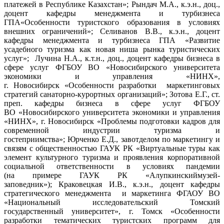
платежей в Республике Казахстан»; Рындач М.А., к.э.н., доц.,
доцент кафедры менеджмента и турбизнеса
ГПА«Особенности туристского образования в условиях
внешних ограничений»; Селиванов В.В., к.э.н., доцент
кафедры менеджмента и турбизнеса ГПА «Развитие
усадебного туризма как новая ниша рынка туристических
услуг»; Лучина Н.А., к.т.н., доц., доцент кафедры бизнеса в
сфере услуг ФГБОУ ВО «Новосибирского университета
экономики и управления «НИНХ»,
г. Новосибирск «Особенности разработки маркетинговых
стратегий санаторно-курортных организаций»; Зотова Е.Г., ст.
преп. кафедры бизнеса в сфере услуг ФГБОУ
ВО «Новосибирского университета экономики и управления
«НИНХ», г. Новосибирск «Проблемы подготовки кадров для
современной индустрии туризма и
гостеприимства»; Юрченко Е.Д., завотделом по маркетингу и
связям с общественностью ГАУК РК «Виртуальные туры как
элемент культурного туризма и проявления корпоративной
социальной ответственности в условиях пандемии
(на примере ГАУК РК «Алупкинскиймузей-
заповедник»); Краковецкая И.В., к.э.н., доцент кафедры
стратегического менеджмента и маркетинга ФГАОУ ВО
«Национальный исследовательский Томский
государственный университет», г. Томск «Особенности
разработки тематических туристских программ для