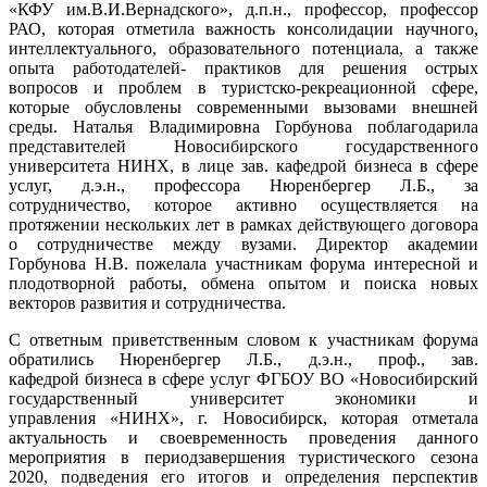
«КФУ им.В.И.Вернадского», д.п.н., профессор, профессор
РАО, которая отметила важность консолидации научного,
интеллектуального, образовательного потенциала, а также
опыта работодателей- практиков для решения острых
вопросов и проблем в туристско-рекреационной сфере,
которые обусловлены современными вызовами внешней
среды. Наталья Владимировна Горбунова поблагодарила
представителей Новосибирского государственного
университета НИНХ, в лице зав. кафедрой бизнеса в сфере
услуг, д.э.н., профессора Нюренбергер Л.Б., за
сотрудничество, которое активно осуществляется на
протяжении нескольких лет в рамках действующего договора
о сотрудничестве между вузами. Директор академии
Горбунова Н.В. пожелала участникам форума интересной и
плодотворной работы, обмена опытом и поиска новых
векторов развития и сотрудничества.
С ответным приветственным словом к участникам форума
обратились Нюренбергер Л.Б., д.э.н., проф., зав.
кафедрой бизнеса в сфере услуг ФГБОУ ВО «Новосибирский
государственный университет экономики и
управления «НИНХ», г. Новосибирск, которая отметала
актуальность и своевременность проведения данного
мероприятия в периодзавершения туристического сезона
2020, подведения его итогов и определения перспектив