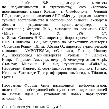
Рыбин В.В., председатель комитета
по неджвижимости и стрительству, Союз «Торгово-
промышленная палата Крыма», г. Симфрополь; Черный
Г.С., председатель правления АНО «Международная академия
туризма, гостеприимства и ресторанного бизнеса», эксперт в
области управления, кризис-менеджер, г.
Севастополь; Федаева Ж.А., менеджер по развитию СКК
«Mriya Resort & SPA» 5*,
г. Ялта; СолнцеваН.Ю., директор бюро проектов «Тема»,
СПб; Шилякова В.А., менеджер по маркетингу санатория
«Сосновая Роща», г.Ялта; Абаева О., директор туристической
компании «AMBOTISSA», г.Салоники, Греция; Иоанну
А., экскурсовод Министерства Туризма, г. Ларнака,
Кипр; Гаврлыев Акмурад, ведущий менеджер отеля Aleph,
Стамбул; Миркина И., гид турагентсва «Гайд-21»,
Иерусалим; Каналес Р., сертифицированный гид по г. Толедо,
Испания; Чантладзе Т., сертифицированный гид, г. Тбилиси,
Грузия.
Программа Форума была насыщенной, информативной,
полезной, способствующей обмену опытом и вдохновляющей
на новые идеи и установление новых партнерских
отношений.
Спасибо всем участникам Форума!