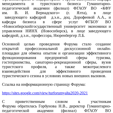
менеджмента и туристского бизнеса Гуманитарно-
педагогической академии (филиал) ФГАОУ ВО «КФУ
им. В. И. Вернадского» (г. Ялта), в лице
заведующего кафедрой д.э.н., доц. Дорофеевой А.А., и
кафедра бизнеса в сфере услуг ФГБОУ ВО
«Новосибирскийгосударственный университет экономики и
управления НИНХ (Новосибирск), в лице заведующего
кафедрой, д.э.н., профессора, Нюренбергер Л.Б.
Основной целью проведения Форума стало создание
открытой профессиональной дискуссионной онлайн-
площадки для обмена опытом и организации эффективного
функционирования предприятий сферы туризма,
гостеприимства, санаторно-рекреационной сферы, вузов
туристского профиля, а также межотраслевого
взаимодействия для эффективного проведения
туристического сезона в условиях новых внешних вызовов.
Ссылка на информационную страницу Форума:
https://sites.google.com/view/turforumyalta2020-2021
С приветственным словом к участникам
Форума обратилась Горбунова Н.В., директор Гуманитарно-
педагогической академии (филиал) ФГАОУ ВО